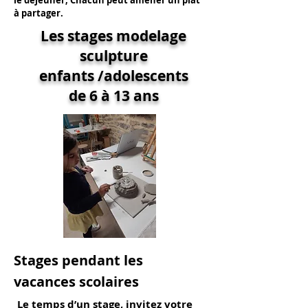
le déjeuner,
Chacun
peut
amener
un plat
à partager.
Les stages modelage
sculpture
enfants /adolescents
de 6 à 13 ans
Stages pendant les
vacances scolaires
Le temps d’un stage, invitez votre